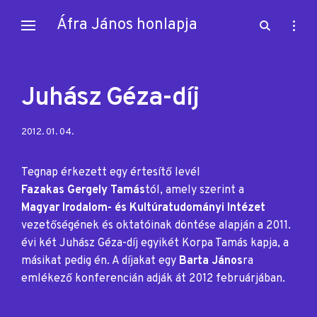
Skip
Áfra János honlapja
open
open
to
search
sideb
content
form
Juhász Géza-díj
Posted
2012. 01. 04.
on:
Tegnap érkezett egy értesítő levél
Fazakas Gergely Tamás
tól, amely szerint a
Magyar Irodalom- és Kultúratudományi Intézet
vezetőségének és oktatóinak döntése alapján a 2011.
évi két Juhász Géza-díj egyikét Korpa Tamás kapja, a
másikat pedig én. A díjakat egy
Barta János
ra
emlékező konferencián adják át 2012 februárjában.