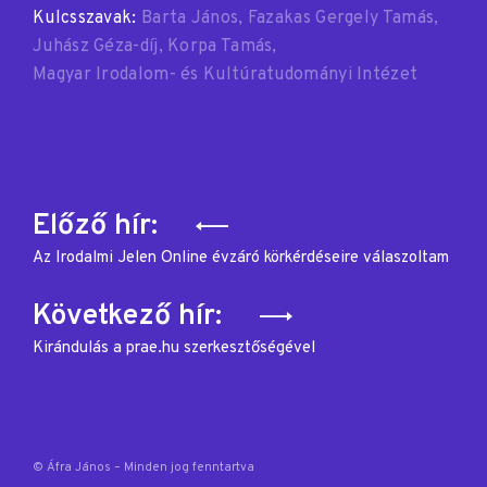
Kulcsszavak:
Barta János
Fazakas Gergely Tamás
Juhász Géza-díj
Korpa Tamás
Magyar Irodalom- és Kultúratudományi Intézet
Bejegyzés
Előző hír:
navigáció
Az Irodalmi Jelen Online évzáró körkérdéseire válaszoltam
Következő hír:
Kirándulás a prae.hu szerkesztőségével
© Áfra János – Minden jog fenntartva