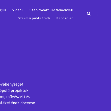
rjúk
Videók
Szépirodalmi közlemények
open
open
search
sidebar
Szakmai publikációk
Kapcsolat
form
tevékenységet
 épülő projektek
mi, művészeti és
Intézetének docense.