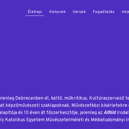
Életrajz
Könyvek
Versek
Fogadtatás
Inte
lenleg Debrecenben él, költő, műkritikus. Kultúraszervező 
ikákat képzőművészeti szaklapoknak. Művészetközi kísérletekre
lapítója és 10 éven át főszerkesztője, jelenleg az
Alföld
irodal
Károly Katolikus Egyetem Művészetelméleti és Médiatudományi 