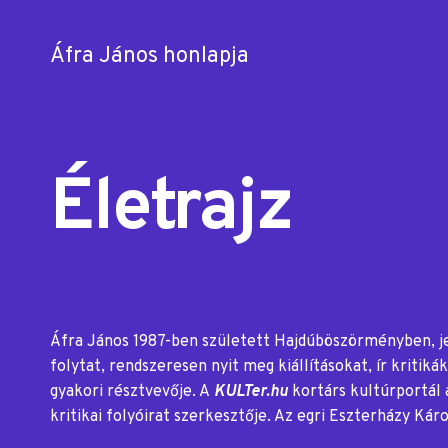
Áfra János honlapja
Skip
to
content
Életrajz
Áfra János 1987-ben született Hajdúböszörményben, je
folytat, rendszeresen nyit meg kiállításokat, ír krit
gyakori résztvevője. A
KULTer.hu
kortárs kultúrportál a
kritikai folyóirat szerkesztője. Az egri Eszterházy 