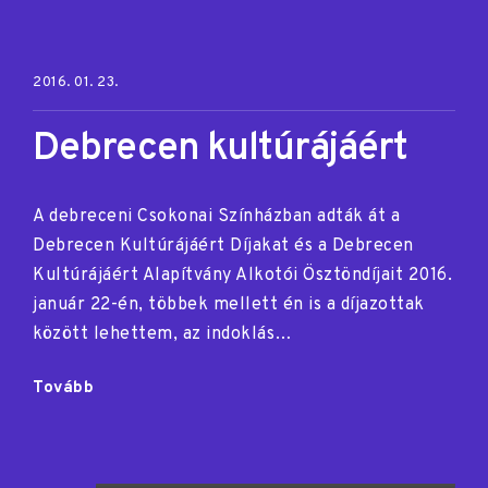
Posted on:
2016. 01. 23.
Debrecen kultúrájáért
A debreceni Csokonai Színházban adták át a
Debrecen Kultúrájáért Díjakat és a Debrecen
Kultúrájáért Alapítvány Alkotói Ösztöndíjait 2016.
január 22-én, többek mellett én is a díjazottak
között lehettem, az indoklás…
"Debrecen
Tovább
kultúrájáért"