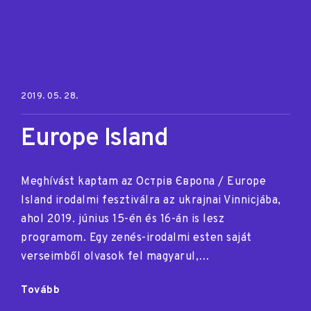
Posted on:
2019. 05. 28.
Europe Island
Meghívást kaptam az Острів Європа / Europe
Island irodalmi fesztiválra az ukrajnai Vinnicjába,
ahol 2019. június 15-én és 16-án is lesz
programom. Egy zenés-irodalmi esten saját
verseimből olvasok fel magyarul,…
"Europe
Tovább
Island"