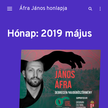
Skip
Áfra János honlapja
open
open
to
search
sideb
content
form
Hónap:
2019 május