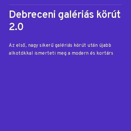
Debreceni galériás körút
2.0
Az első, nagy sikerű galériás körút után újabb
alkotókkal ismerteti meg a modern és kortárs
művészetek iránt érdeklődőket a Bán Imre
Kultúratudományi Szakkollégium következő
programja, amelynek keretében négy fontos
debreceni…
"Debreceni
Tovább
galériás
körút
2.0"