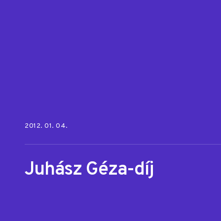
Posted on:
2012. 01. 04.
Juhász Géza-díj