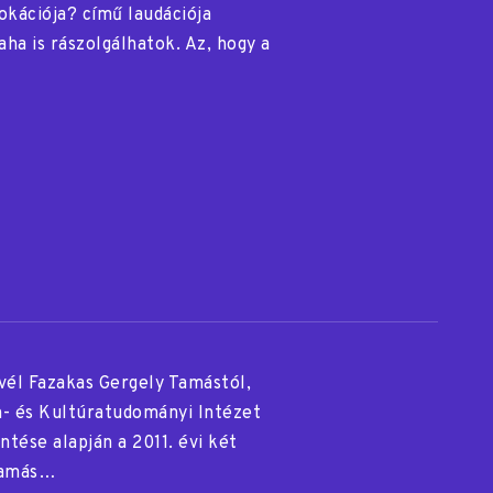
okációja? című laudációja
aha is rászolgálhatok. Az, hogy a
vél Fazakas Gergely Tamástól,
m- és Kultúratudományi Intézet
tése alapján a 2011. évi két
 Tamás…