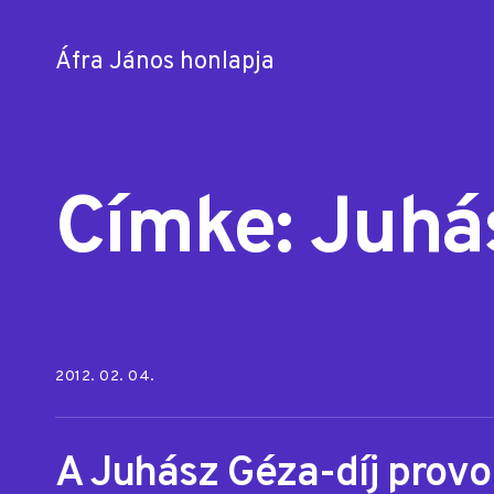
Áfra János honlapja
Skip
to
content
Címke:
Juhá
Posted on:
2012. 02. 04.
A Juhász Géza-díj provo