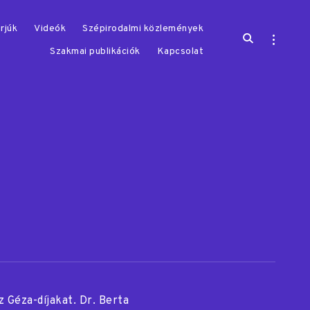
rjúk
Videók
Szépirodalmi közlemények
open
open
search
sidebar
Szakmai publikációk
Kapcsolat
form
 Géza-díjakat. Dr. Berta