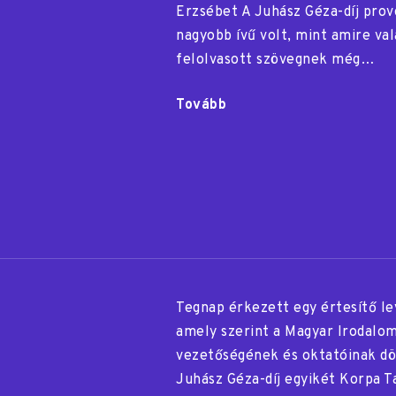
Erzsébet A Juhász Géza-díj prov
nagyobb ívű volt, mint amire val
felolvasott szövegnek még…
Tovább
"A
Juhász
Géza-
díj
provokációja?"
Tegnap érkezett egy értesítő le
amely szerint a Magyar Irodalo
vezetőségének és oktatóinak dön
Juhász Géza-díj egyikét Korpa