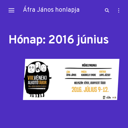
Skip
Áfra János honlapja
open
open
to
search
sideb
content
form
Hónap:
2016 június