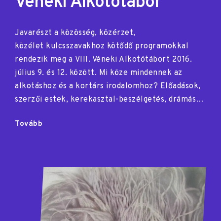
Véneki Alkotótábor
Javarészt a közösség, közérzet,
közélet kulcsszavakhoz kötődő programokkal
rendezik meg a VIII. Véneki Alkotótábort 2016.
július 9. és 12. között. Mi köze mindennek az
alkotáshoz és a kortárs irodalomhoz? Előadások,
szerzői estek, kerekasztal-beszélgetés, drámás…
"Véneki
Tovább
Alkotótábor"