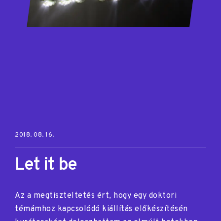
Posted on:
2018. 08. 16.
Let it be
Az a megtiszteltetés ért, hogy egy doktori
témámhoz kapcsolódó kiállítás előkészítésén