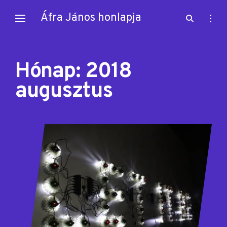
Skip
Áfra János honlapja
open
open
to
search
sideb
content
form
Hónap:
2018
augusztus