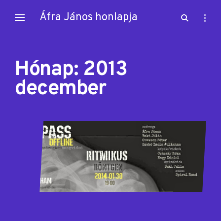
Skip
Áfra János honlapja
open
open
to
search
sideb
content
form
Hónap:
2013
december