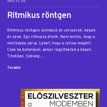
Posted on:
2013. 12. 29.
Ritmikus röntgen
Ritmikus röntgen: animáció és verssorok, képek
és zene. Egy ritmusra élünk. Nem biztos, hogy a
mellkasba zárva. Lehet, hogy a retina mögött.
Csak ha belenézel, akkor rögzítheted a képet.
Titokban. Szöveg:…
"Ritmikus
Tovább
röntgen"