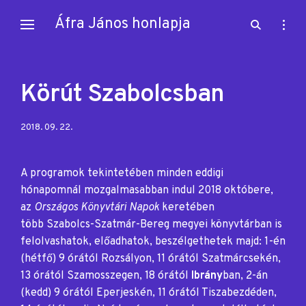
Skip
Áfra János honlapja
open
open
to
search
sideb
content
form
Körút Szabolcsban
Posted
2018. 09. 22.
on:
A programok tekintetében minden eddigi
hónapomnál mozgalmasabban indul 2018 októbere,
az
Országos Könyvtári Napok
keretében
több Szabolcs-Szatmár-Bereg megyei könyvtárban is
felolvashatok, előadhatok, beszélgethetek majd: 1-én
(hétfő) 9 órától Rozsályon, 11 órától Szatmárcsekén,
13 órától Szamosszegen, 18 órától
Ibrány
ban, 2-án
(kedd) 9 órától Eperjeskén, 11 órától Tiszabezdéden,