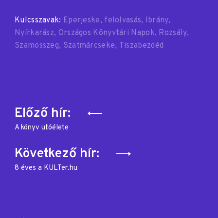
Kulcsszavak:
Eperjeske
felolvasás
Ibrány
Nyírkarász
Országos Könyvtári Napok
Rozsály
Szamosszeg
Szatmárcseke
Tiszabezdéd
Bejegyzés
Előző hír:
navigáció
A könyv utóélete
Következő hír:
8 éves a KULTer.hu