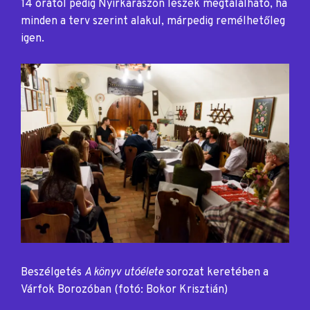
14 órától pedig Nyírkarászon leszek megtalálható, ha
minden a terv szerint alakul, márpedig remélhetőleg
igen.
Beszélgetés
A könyv utóélete
sorozat keretében
a
Várfok Borozóban (fotó: Bokor Krisztián)