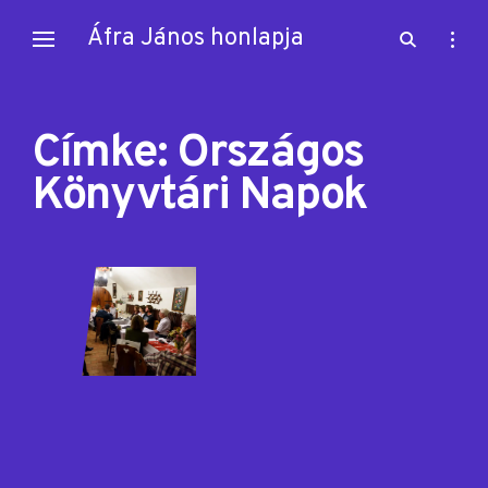
Skip
Áfra János honlapja
open
open
to
search
sideb
content
form
Címke:
Országos
Könyvtári Napok