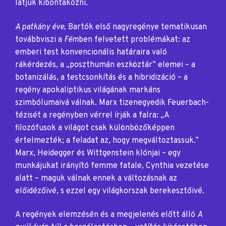
látjuk kibontakozni.
A patkány éve,
Bartók első nagyregénye tematikusan
továbbviszi a
Fém
ben felvetett problémákat: az
emberi test konvencionális határaira való
rákérdezés, a „poszthumán eszköztár” elemei – a
botanizálás, a testcsonkítás és a hibridizáció – a
regény apokaliptikus világának markáns
szimbólumaivá válnak. Marx tizenegyedik Feuerbach-
tézisét a regényben vérrel írják a falra: „A
filozófusok a világot csak különbözőképpen
értelmezték; a feladat az, hogy megváltoztassuk.”
Marx, Heidegger és Wittgenstein klónjai – egy
munkájukat irányító femme fatale, Cynthia vezetése
alatt – maguk válnak ennek a változásnak az
előidézőivé, s ezzel egy világkorszak berekesztőivé.
A regények elemzésén és a megjelenés előtt álló
A