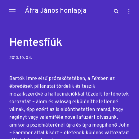
Skip
Áfra János honlapja
open
open
to
search
sideb
content
form
Hentesfiúk
Posted
2013. 10. 04.
on:
Bartók Imre első prózakötetében, a
Fém
ben az
ébredések pillanatai tördelik és teszik
mozaikszerűvé a hallucinációkkal tűzdelt történetek
sorozatát – álom és valóság elkülöníthetetlenné
válnak, épp ezért az is eldönthetetlen marad, hogy
regényt vagy valamiféle novellafüzért olvasunk,
amikor a pszichiáterénél újra és újra megpihenő John
– Faember által kísért – életének különös változatait