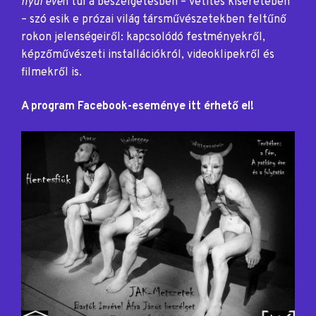
nyúl évé
n túl a beszélgetésben – vetítés kíséretében
– szó esik e prózai világ társművészetekben feltűnő
rokon jelenségeiről: kapcsolódó festményekről,
képzőművészeti installációkról, videoklipekről és
filmekről is.
A program Facebook-eseménye itt érhető el!