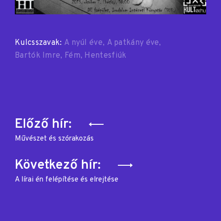
Kulcsszavak:
A nyúl éve
A patkány éve
Bartók Imre
Fém
Hentesfiúk
Bejegyzés
Előző hír:
navigáció
Művészet és szórakozás
Következő hír:
A lírai én felépítése és elrejtése