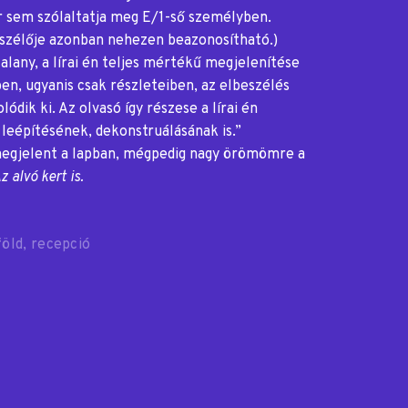
er sem szólaltatja meg E/1-ső személyben.
szélője azonban nehezen beazonosítható.)
alany, a lírai én teljes mértékű megjelenítése
, ugyanis csak részleteiben, az elbeszélés
dik ki. Az olvasó így részese a lírai én
leépítésének, dekonstruálásának is.”
megjelent a lapban, mégpedig nagy örömömre a
z alvó kert is.
föld
recepció