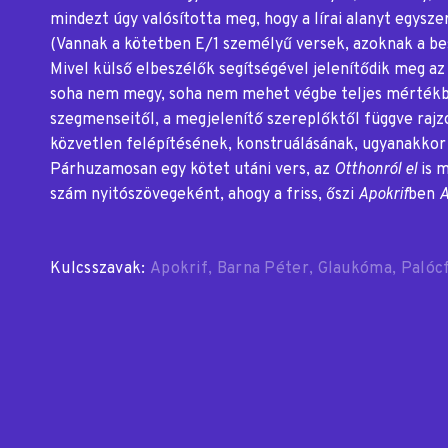
mindezt úgy valósította meg, hogy a lírai alanyt egysz
(Vannak a kötetben E/1 személyű versek, azoknak a be
Mivel külső elbeszélők segítségével jelenítődik meg az 
soha nem megy, soha nem mehet végbe teljes mértékben
szegmenseitől, a megjelenítő szereplőktől függve rajzoló
közvetlen felépítésének, konstruálásának, ugyanakkor 
Párhuzamosan egy kötet utáni vers, az
Otthonról el
is 
szám nyitószövegeként, ahogy a friss, őszi
Apokrif
ben
A
Kulcsszavak:
Apokrif
Barna Péter
Glaukóma
Palóc