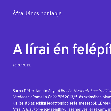
Áfra János honlapja
Skip
to
content
A lírai én felép
Posted
2013. 10. 21.
on:
Barna Péter tanulmánya
A lírai én közvetett konstruál
kötetében
címmel a
Palócföld
2013/5-ös számában olvas
kis ízelítő az eddigi legátfogóbb értelmezésből: „Érde
Áfra. A
Glaukóma
egy rendkívül személyes, érzékeny, i