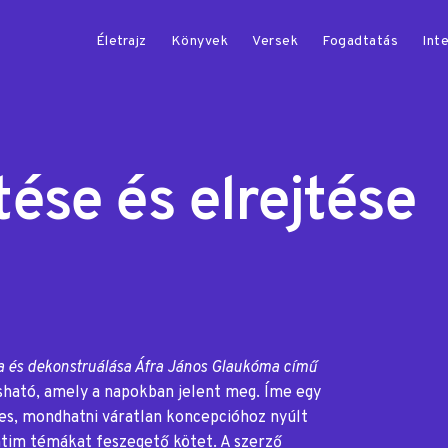
Életrajz
Könyvek
Versek
Fogadtatás
Inte
ítése és elrejtése
ása és dekonstruálása Áfra János Glaukóma című
ható, amely a napokban jelent meg. Íme egy
kes, mondhatni váratlan koncepcióhoz nyúlt
ntim témákat feszegető kötet. A szerző