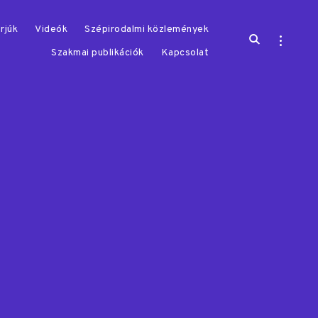
rjúk
Videók
Szépirodalmi közlemények
open
open
search
sidebar
Szakmai publikációk
Kapcsolat
form