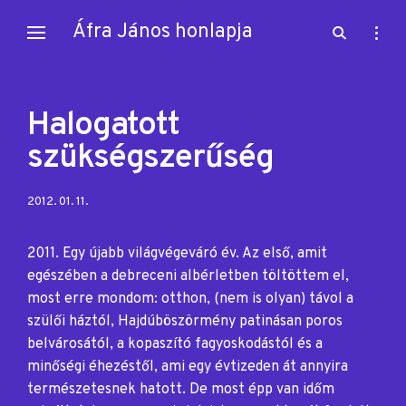
Skip
Áfra János honlapja
open
open
to
search
sideb
content
form
Halogatott
szükségszerűség
Posted
2012. 01. 11.
on:
2011. Egy újabb világvégeváró év. Az első, amit
egészében a debreceni albérletben töltöttem el,
most erre mondom: otthon, (nem is olyan) távol a
szülői háztól, Hajdúböszörmény patinásan poros
belvárosától, a kopaszító fagyoskodástól és a
minőségi éhezéstől, ami egy évtizeden át annyira
természetesnek hatott. De most épp van időm