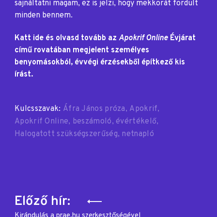
sajnáltatni magam, ez is jelzi, hogy mekkorát fordult
minden bennem.
Katt ide és olvasd tovább az
Apokrif Online
Évjárat
című rovatában megjelent személyes
benyomásokból, évvégi érzésekből építkező kis
írást.
Kulcsszavak:
Áfra János próza
Apokrif
Apokrif Online
beszámoló
évértékelő
Halogatott szükségszerűség
netnapló
Bejegyzés
Előző hír:
Kirándulás a prae.hu szerkesztőségével