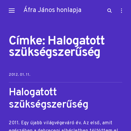
Skip
Áfra János honlapja
open
open
to
search
sideb
content
form
Címke:
Halogatott
szükségszerűség
Posted on:
2012. 01. 11.
Halogatott
szükségszerűség
2011. Egy újabb világvégeváró év. Az első, amit