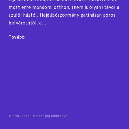
egészében a debreceni albérletben töltöttem el,
most erre mondom: otthon, (nem is olyan) távol a
szülői háztól, Hajdúböszörmény patinásan poros
belvárosától, a…
"Halogatott
Tovább
szükségszerűség"
© Áfra János – Minden jog fenntartva