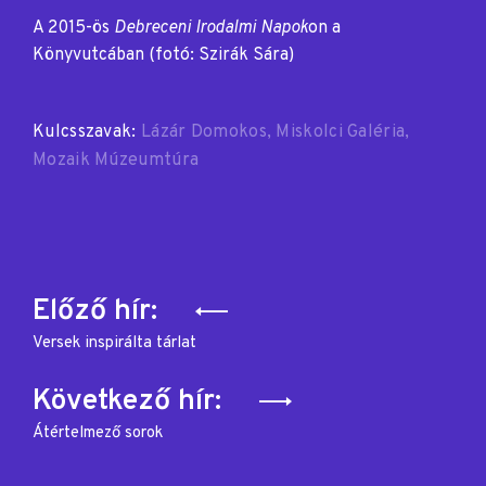
A 2015-ös
Debreceni Irodalmi Napok
on a
Könyvutcában (fotó: Szirák Sára)
Kulcsszavak:
Lázár Domokos
Miskolci Galéria
Mozaik Múzeumtúra
Bejegyzés
Előző hír:
navigáció
Versek inspirálta tárlat
Következő hír:
Átértelmező sorok