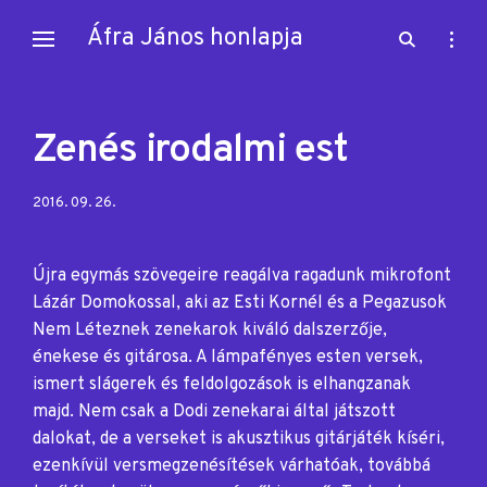
Skip
Áfra János honlapja
open
open
to
search
sideb
content
form
Zenés irodalmi est
Posted
2016. 09. 26.
on:
Újra egymás szövegeire reagálva ragadunk mikrofont
Lázár Domokossal, aki az Esti Kornél és a Pegazusok
Nem Léteznek zenekarok kiváló dalszerzője,
énekese és gitárosa. A lámpafényes esten versek,
ismert slágerek és feldolgozások is elhangzanak
majd. Nem csak a Dodi zenekarai által játszott
dalokat, de a verseket is akusztikus gitárjáték kíséri,
ezenkívül versmegzenésítések várhatóak, továbbá