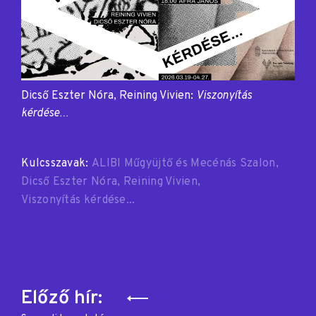
Dicső Eszter Nóra, Reining Vivien:
Viszonyítás
kérdése…
Kulcsszavak:
ALIBI Műgyüjtő és Mecénás Szalon
Dicső Eszter Nóra
Reining Vivien
Viszonyítás kérdése...
Bejegyzés
Előző hír: