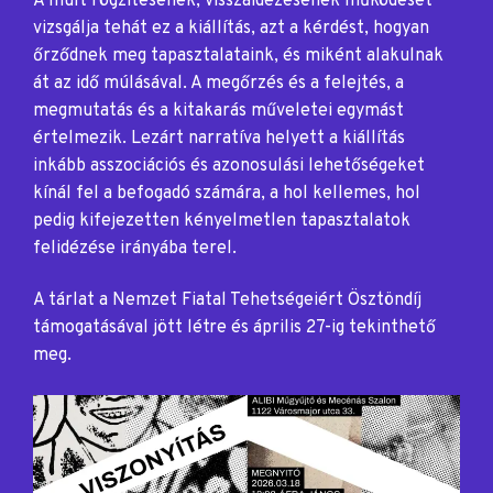
A múlt rögzítésének, visszaidézésének működését
vizsgálja tehát ez a kiállítás, azt a kérdést, hogyan
őrződnek meg tapasztalataink, és miként alakulnak
át az idő múlásával. A megőrzés és a felejtés, a
megmutatás és a kitakarás műveletei egymást
értelmezik. Lezárt narratíva helyett a kiállítás
inkább asszociációs és azonosulási lehetőségeket
kínál fel a befogadó számára, a hol kellemes, hol
pedig kifejezetten kényelmetlen tapasztalatok
felidézése irányába terel.
A tárlat a Nemzet Fiatal Tehetségeiért Ösztöndíj
támogatásával jött létre és április 27-ig tekinthető
meg.