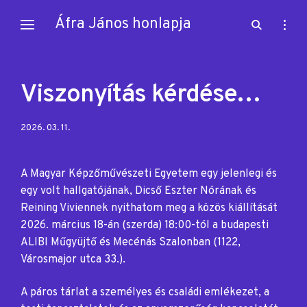
Skip
Áfra János honlapja
open
open
to
search
sideb
content
form
Viszonyítás kérdése…
Posted
2026. 03. 11.
on:
A Magyar Képzőművészeti Egyetem egy jelenlegi és
egy volt hallgatójának, Dicső Eszter Nórának és
Reining Viviennek nyithatom meg a közös kiállítását
2026. március 18-án (szerda) 18:00-tól a budapesti
ALIBI Műgyüjtő és Mecénás Szalonban (1122,
Városmajor utca 33.).
A páros tárlat a személyes és családi emlékezet, a