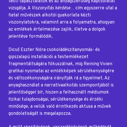
testi tapasztalatok és az anyagszerűség kapcsolatát
vizsgálja. A
Viszonyítás kérdése…
cím egyszerre utal a
fiatal művészek alkotói gyakorlata közti
viszonylatokra, valamint arra a folyamatra, ahogyan
az emlékek értelmezése zajlik, illetve a dolgok
jelentése formálódik.
Dicső Eszter Nóra csokoládészitanyomás- és
gipszalapú installációi a testemlékezet
fragmentáltságára fókuszálnak, míg Reining Vivien
grafikai nyomatai az emlékképek sérülékenységére
és változékonyságára irányítják rá a figyelmet. Az
anyaghasználat a narratívaalkotás szempontjából is
jelentőséggel bír, hiszen a felhasznált médiumok
fizikai tulajdonságai, sérülékenysége és érzéki
minősége, a velük való érintkezés aktusa a művek
gondolatiságát is megalapozza.