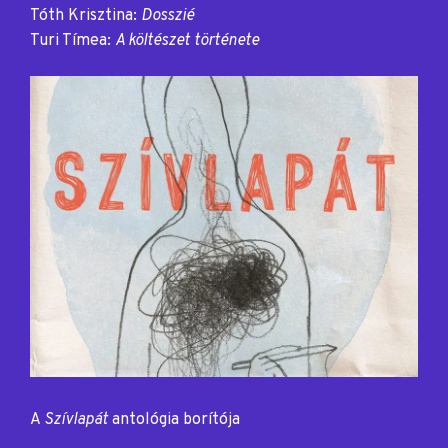
Tóth Krisztina:
Dosszié
Turi Tímea:
A költészet története
A
Szívlapát
antológia borítója