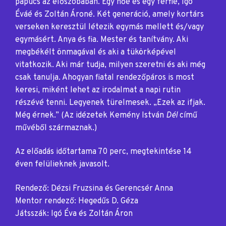
papucs az előszobában. Egy nőé és egy férfié, Igó
Éváé és Zoltán Ároné. Két generáció, amely kortárs
verseken keresztül létezik egymás mellett és/vagy
egymásért. Anya és fia. Mester és tanítvány. Aki
megbékélt önmagával és aki a tükörképével
vitatkozik. Aki már tudja, milyen szeretni és aki még
csak tanulja. Ahogyan fiatal rendezőpáros is most
keresi, miként lehet az irodalmat a napi rutin
részévé tenni. Legyenek türelmesek. „Ezek az ifjak.
Még érnek.” (Az idézetek Kemény István
Dél
című
művéből származnak.)
Az előadás időtartama 70 perc, megtekintése 14
éven felülieknek javasolt.
Rendező: Dézsi Fruzsina és Gerencsér Anna
Mentor rendező: Hegedűs D. Géza
Játsszák: Igó Éva és Zoltán Áron