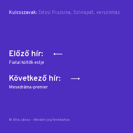
Kulcsszavak:
Dézsi Fruzsina
Szívlapát
verszínház
Bejegyzés
Előző hír:
navigáció
Fiatal költők estje
Következő hír:
Mesedráma-premier
© Áfra János – Minden jog fenntartva