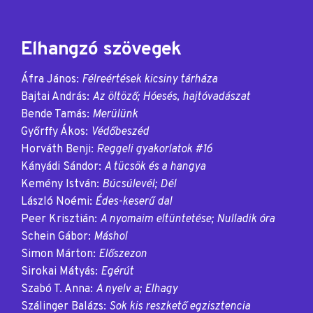
Elhangzó szövegek
Áfra János:
Félreértések kicsiny tárháza
Bajtai András:
Az öltöző; Hóesés, hajtóvadászat
Bende Tamás:
Merülünk
Győrffy Ákos:
Védőbeszéd
Horváth Benji:
Reggeli gyakorlatok #16
Kányádi Sándor:
A tücsök és a hangya
Kemény István:
Búcsúlevél; Dél
László Noémi:
Édes-keserű dal
Peer Krisztián:
A nyomaim eltüntetése; Nulladik óra
Schein Gábor:
Máshol
Simon Márton:
Előszezon
Sirokai Mátyás:
Egérút
Szabó T. Anna:
A nyelv a; Elhagy
Szálinger Balázs:
Sok kis reszkető egzisztencia