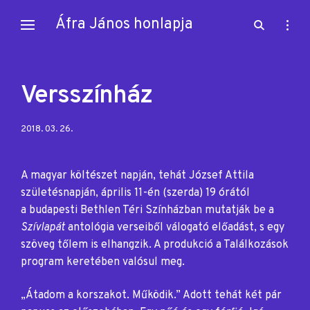
Skip
Áfra János honlapja
open
open
to
search
sideb
content
form
Versszínház
Posted
2018. 03. 26.
on:
A magyar költészet napján, tehát József Attila
születésnapján, április 11-én (szerda) 19 órától
a budapesti Bethlen Téri Színházban mutatják be a
Szívlapát
antológia verseiből válogató előadást, s egy
szöveg tőlem is elhangzik. A produkció a Találkozások
program keretében valósul meg.
„Átadom a korszakot. Működik.” Adott tehát két pár