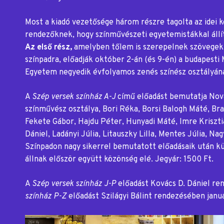
Most a kiadó vezetősége három részre tagolta az idei kö
rendezőknek, hogy színművészeti egyetemistákkal állít
Az első rész,
amelyben tőlem is szerepelnek szövegek,
színpadra, előadják október 2-án (és 9-én) a budapest
Egyetem negyedik évfolyamos zenés színész osztályána
A
Szép versek színház A-J
című előadást bemutatja Nov
színművész osztálya, Bori Réka, Borsi Balogh Máté, Bra
Fekete Gábor, Hajdu Péter, Hunyadi Máté, Imre Kriszti
Dániel, Ladányi Júlia, Litauszky Lilla, Mentes Júlia, Na
Színpadon nagy sikerrel bemutatott előadásaik után k
állnak először együtt közönség elé. Jegyár: 1500 Ft.
A
Szép versek színház J-P
előadást Kovács D. Dániel r
színház P-Z
előadást Szilágyi Bálint rendezésében jan