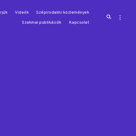
rjúk
Videók
Szépirodalmi közlemények
open
open
search
sidebar
Szakmai publikációk
Kapcsolat
form