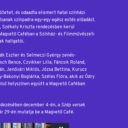
tetet, és odaadta elismert fiatal színházi
sanak színpadra egy-egy egész estés előadást.
 Székely Kriszta rendezésben kerül
i Magvető Caféban a Színház- és Filmművészeti
k hallgatói.
ák Eszter és Selmeczi György zenés-
sch Bence, Czvikker Lilla, Fáncsik Roland,
án, Jenővári Miklós, Józsa Bettina, Kurucz
gy-Bakonyi Boglárka, Széles Flóra, akik az Ódry
ülső helyszínen együtt a Magvető Caféban
endezésében december 4-én, a
Szép versek
uár 29-én mutatja be a Magvető Café.