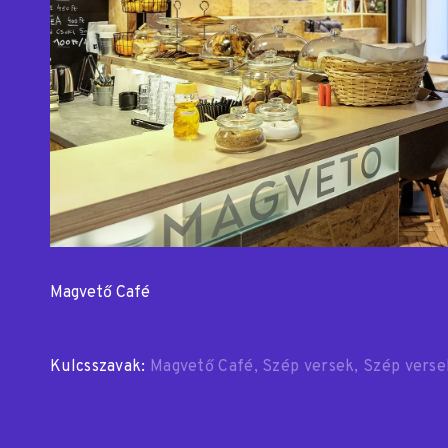
Magvető Café
Kulcsszavak:
Magvető Café
Szép versek
Szép verse