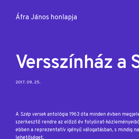
Áfra János honlapja
Skip
to
content
Versszínház a 
Posted
2017. 09. 25.
on:
A
Szép versek
antológia 1963 óta minden évben megjele
szerkesztő rendre az előző év folyóirat-közleményeibő
ebben a reprezentatív igényű válogatásban, s mindig n
lehetőséget.