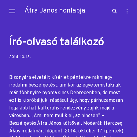
Skip
Áfra János honlapja
open
open
to
search
sideb
content
form
Író-olvasó találkozó
Posted
2014. 10. 13.
on:
Bizonyára elvetélt kísérlet péntekre rakni egy
irodalmi beszélgetést, amikor az egyetemistáknak
már többnyire nyoma sincs Debrecenben, de most
ezt is kipróbáljuk, ráadásul úgy, hogy párhuzamosan
legalább hat kulturális rendezvény zajlik majd a
városban. „Ami nem múlik el, az nincsen” –
Beszélgetés Áfra János költővel. Moderál: Herczeg
Ákos irodalmár. Időpont: 2014. október 17. (péntek)