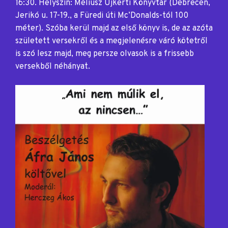
16:30. Helyszín: Méliusz Újkerti Könyvtár (Debrecen,
Jerikó u. 17-19., a Füredi úti Mc’Donalds-tól 100
méter). Szóba kerül majd az első könyv is, de az azóta
született versekről és a megjelenésre váró kötetről
is szó lesz majd, meg persze olvasok is a frissebb
versekből néhányat.