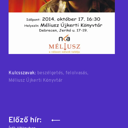
Kulcsszavak:
beszélgetés
felolvasás
Méliusz Újkerti Könyvtár
Bejegyzés
Előző hír: