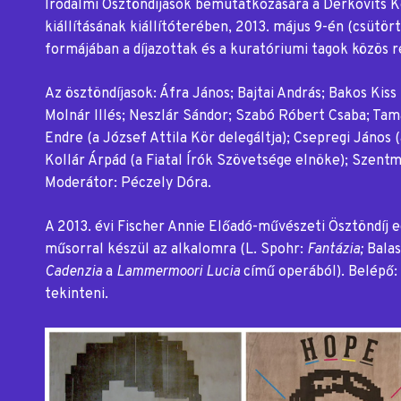
Irodalmi Ösztöndíjasok bemutatkozására a Derkovits 
kiállításának kiállítóterében, 2013. május 9-én (csütör
formájában a díjazottak és a kuratóriumi tagok közös r
Az ösztöndíjasok: Áfra János; Bajtai András; Bakos Kiss 
Molnár Illés; Neszlár Sándor; Szabó Róbert Csaba; Tam
Endre (a József Attila Kör delegáltja); Csepregi János (
Kollár Árpád (a Fiatal Írók Szövetsége elnöke); Szent
Moderátor: Péczely Dóra.
A 2013. évi Fischer Annie Előadó-művészeti Ösztöndíj e
műsorral készül az alkalomra (L. Spohr:
Fantázia;
Balas
Cadenzia
a
Lammermoori Lucia
című operából).
Belépő: 
tekinteni.