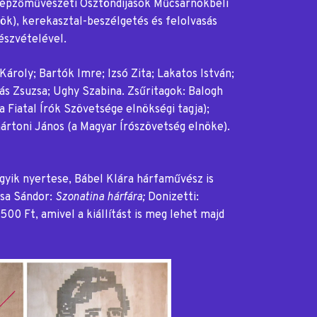
Képzőművészeti Ösztöndíjasok Műcsarnokbeli
tök), kerekasztal-beszélgetés és felolvasás
észvételével.
Károly; Bartók Imre; Izsó Zita; Lakatos István;
ás Zsuzsa; Ughy Szabina. Zsűritagok: Balogh
a Fiatal Írók Szövetsége elnökségi tagja);
mártoni János (a Magyar Írószövetség elnöke).
gyik nyertese, Bábel Klára hárfaművész is
sa Sándor:
Szonatina hárfára;
Donizetti:
500 Ft, amivel a kiállítást is meg lehet majd