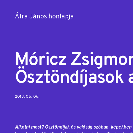
Áfra János honlapja
Skip
to
content
Móricz Zsigmon
Ösztöndíjasok
Posted
2013. 05. 06.
on:
Alkotni most? Ösztöndíjak és valóság szóban, képekben