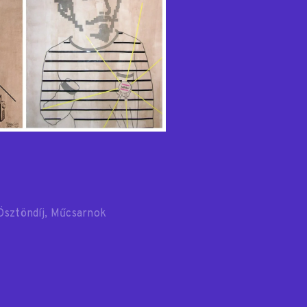
Ösztöndíj
Műcsarnok