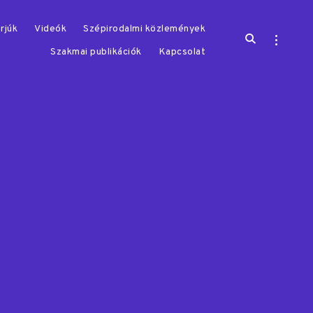
rjúk
Videók
Szépirodalmi közlemények
open
open
search
sidebar
Szakmai publikációk
Kapcsolat
form