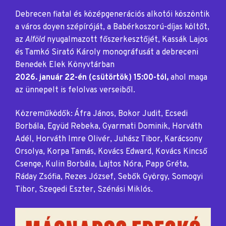
Debrecen fiatal és középgenerációs alkotói köszöntik
a város doyen szépíróját, a Babérkoszorú-díjas költőt,
az
Alföld
nyugalmazott főszerkesztőjét, Kassák Lajos
és Tamkó Sirató Károly monográfusát a debreceni
Benedek Elek Könyvtárban
2026. január 22-én (csütörtök) 15:00-tól,
ahol maga
az ünnepelt is felolvas verseiből.
Közreműködők: Áfra János, Bokor Judit, Ecsedi
Borbála, Együd Rebeka, Gyarmati Dominik, Horváth
Adél, Horváth Imre Olivér, Juhász Tibor, Karácsony
Orsolya, Korpa Tamás, Kovács Edward, Kovács Kincső
Csenge, Kulin Borbála, Lajtos Nóra, Papp Gréta,
Ráday Zsófia, Rezes József, Sebők György, Somogyi
Tibor, Szegedi Eszter, Szénási Miklós.