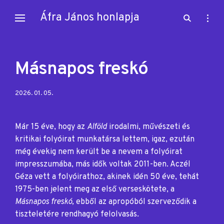
Skip
Áfra János honlapja
open
open
to
search
sideb
content
form
Másnapos freskó
Posted
2026. 01. 05.
on:
Már 15 éve, hogy az
Alföld
irodalmi, művészeti és
kritikai folyóirat munkatársa lettem, igaz, ezután
még évekig nem került be a nevem a folyóirat
impresszumába, más idők voltak 2011-ben. Aczél
Géza vett a folyóirathoz, akinek idén 50 éve, tehát
1975-ben jelent meg az első verseskötete, a
Másnapos freskó,
ebből az apropóból szerveződik a
tiszteletére rendhagyó felolvasás.