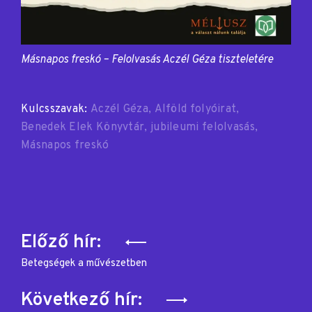
Másnapos freskó – Felolvasás Aczél Géza tiszteletére
Kulcsszavak:
Aczél Géza
Alföld folyóirat
Benedek Elek Könyvtár
jubileumi felolvasás
Másnapos freskó
Bejegyzés
Előző hír:
navigáció
Betegségek a művészetben
Következő hír: