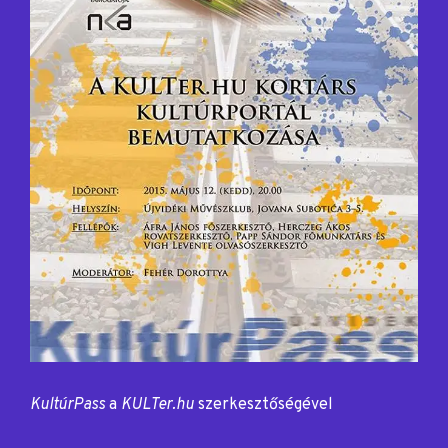
KultúrPass
a
KULTer.hu
szerkesztőségével