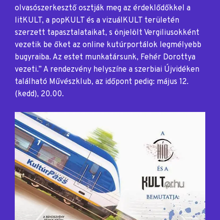
olvasószerkesztő osztják meg az érdeklődőkkel a
litKULT, a popKULT és a vizuálKULT területén
szerzett tapasztalataikat, s önjelölt Vergiliusokként
vezetik be őket az online kutúrportálok legmélyebb
bugyraiba. Az estet munkatársunk, Fehér Dorottya
vezeti.” A rendezvény helyszíne a szerbiai Újvidéken
található Művészklub, az időpont pedig: május 12.
(kedd), 20.00.