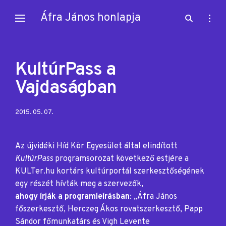
Skip
Áfra János honlapja
open
open
to
search
sideb
content
form
KultúrPass a
Vajdaságban
Posted
2015. 05. 07.
on:
Az újvidéki Híd Kör Egyesület által elindított
KultúrPass
programsorozat következő estjére a
KULTer.hu kortárs kultúrportál szerkesztőségének
egy részét hívták meg a szervezők,
ahogy írják a programleírásban
: „Áfra János
főszerkesztő, Herczeg Ákos rovatszerkesztő, Papp
Sándor főmunkatárs és Vigh Levente