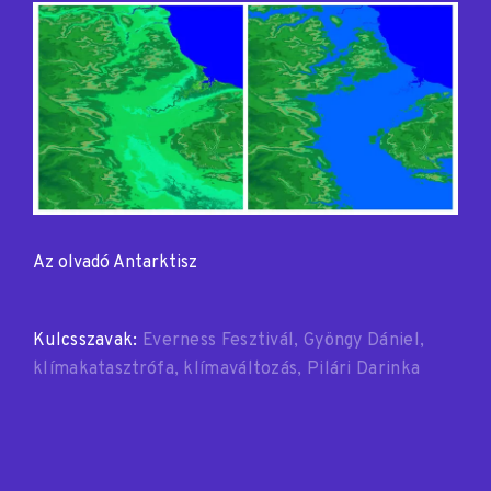
Az olvadó Antarktisz
Kulcsszavak:
Everness Fesztivál
Gyöngy Dániel
klímakatasztrófa
klímaváltozás
Pilári Darinka