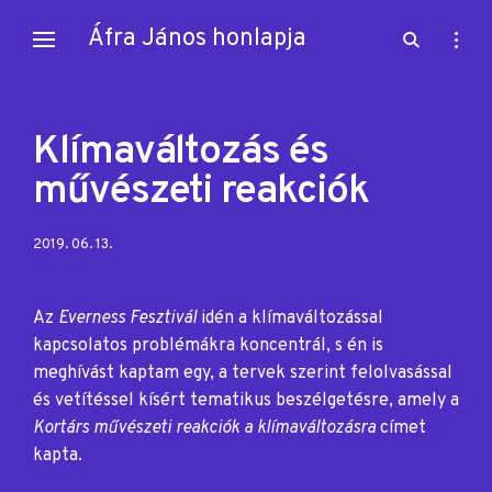
Skip
Áfra János honlapja
open
open
to
search
sideb
content
form
Klímaváltozás és
művészeti reakciók
Posted
2019. 06. 13.
on:
Az
Everness Fesztivál
idén a klímaváltozással
kapcsolatos problémákra koncentrál, s én is
meghívást kaptam egy, a tervek szerint felolvasással
és vetítéssel kísért tematikus beszélgetésre, amely a
Kortárs művészeti reakciók a klímaváltozásra
címet
kapta.