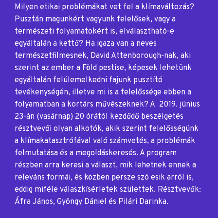
Milyen etikai problémákat vet fel a klímaváltozás?
Pusztán magunkért vagyunk felelősek, vagy a
természeti folyamatokért is, elválasztható-e
egyáltalán a kettő? Ha igaza van a neves
természetfilmesnek, David Attenborough-nak, aki
szerint az ember a Föld pestise, képesek lehetünk
egyáltalán felülemelkedni fajunk pusztító
tevékenységén, illetve mi is a felelőssége ebben a
folyamatban a kortárs művészeknek? A 2019. június
23-án (vasárnap) 20 órától kezdődő beszélgetés
résztvevői olyan alkotók, akik szerint felelősségünk
a klímakatasztrófával való számvetés, a problémák
felmutatása és a megoldáskeresés. A program
részben arra keresi a választ, mik lehetnek ennek a
releváns formái, és közben persze szó esik arról is,
eddig miféle válaszkísérletek születtek. Résztvevők:
Áfra János, Gyöngy Dániel és Pilári Darinka.