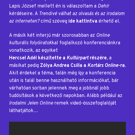
Lapis József mellett én is válaszoltam a
Dehír
kérdéseire. A
Trendivé válhat az olvasás és az irodalom
az interneten?
című szöveg
ide kattintva
érhető el.
A másik két interjú már szorosabban az
Online
kulturális folyóiratok
kal foglalkozó konferenciánkra
vonatkozik, az egyiket
Hercsel Adél készítette a
Kultúrpart
részére
, a
másikat pedig
Zólya Andrea Csilla a
Kortárs Online
-ra
.
Akit érdekel a téma, talán még így a konferencia
után is talál benne használható információkat, bár
várhatóan sorban jelennek meg a jobbnál jobb
tudósítások a következő napokban. Alább például az
Irodalmi Jelen Online
remek videó-összefoglalóját
láthatjátok…