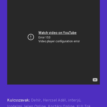
Kulcsszavak:
Dehír
Hercsel Adél
interjú
Irodalmi Jelen Online
Kortárs Online
KULTok