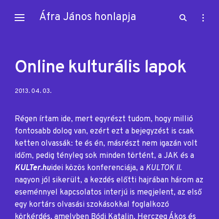
Skip
Áfra János honlapja
open
open
to
search
sideb
content
form
Online kulturális lapok
Posted
2013. 04. 03.
on:
Régen írtam ide, mert egyrészt tudom, hogy millió
fontosabb dolog van, ezért ezt a bejegyzést is csak
ketten olvassák: te és én, másrészt nem igazán volt
időm, pedig tényleg sok minden történt, a JAK és a
KULTer.hu
idei közös konferenciája, a
KULTOK II.
nagyon jól sikerült, a kezdés előtti hajrában három az
eseménnyel kapcsolatos interjú is megjelent, az első
egy kortárs olvasási szokásokkal foglalkozó
körkérdés, amelyben Bódi Katalin, Herczeg Ákos és