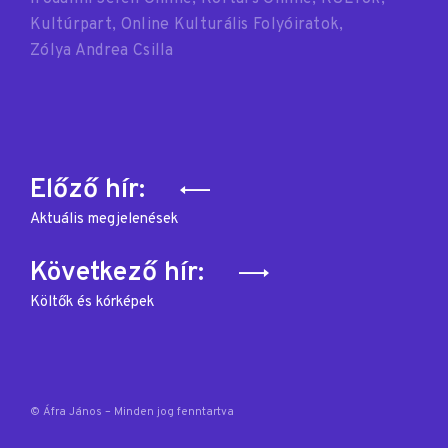
Kultúrpart
Online Kulturális Folyóiratok
Zólya Andrea Csilla
Bejegyzés
Előző hír:
navigáció
Aktuális megjelenések
Következő hír:
Költők és kórképek
© Áfra János – Minden jog fenntartva