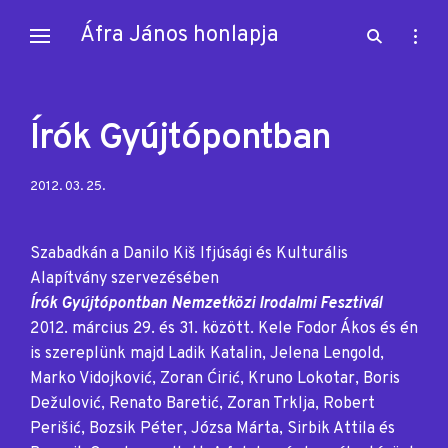
Skip
Áfra János honlapja
open
open
to
search
sideb
content
form
Írók Gyújtópontban
Posted
2012. 03. 25.
on:
Szabadkán a Danilo Kiš Ifjúsági és Kulturális
Alapítvány szervezésében
Írók Gyújtópontban Nemzetközi Irodalmi Fesztivál
2012. március 29. és 31. között
. Kele Fodor Ákos és én
is szereplünk majd
Ladik Katalin,
Jelena Lengold,
Marko Vidojković, Zoran Ćirić, Kruno Lokotar, Boris
Dežulović, Renato Baretić, Zoran Trklja, Robert
Perišić, Bozsik Péter, Józsa Márta, Sirbik Attila és