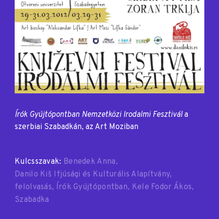
Írók Gyújtópontban Nemzetközi Irodalmi Fesztivál
a
szerbiai Szabadkán, az Art Moziban
Kulcsszavak:
Benedek Anna
Danilo Kiš Ifjúsági és Kulturális Alapítvány
felolvasás
Írók Gyújtópontban
Kele Fodor Ákos
Szabadka