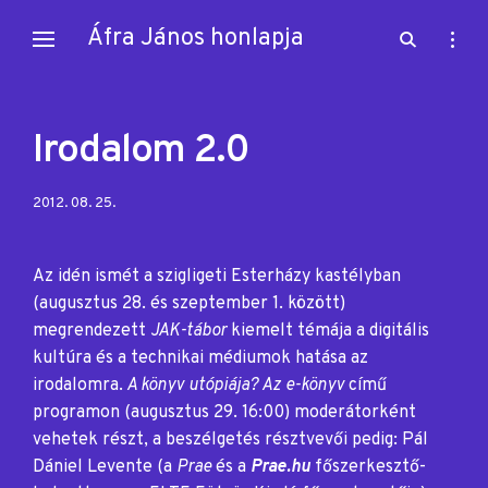
Skip
Áfra János honlapja
open
open
to
search
sideb
content
form
Irodalom 2.0
Posted
2012. 08. 25.
on:
Az idén ismét a szigligeti Esterházy kastélyban
(augusztus 28. és szeptember 1. között)
megrendezett
JAK-tábor
kiemelt témája a digitális
kultúra és a technikai médiumok hatása az
irodalomra.
A könyv utópiája? Az e-könyv
című
programon (augusztus 29. 16:00) moderátorként
vehetek részt, a beszélgetés résztvevői pedig: Pál
Dániel Levente (a
Prae
és a
Prae.hu
főszerkesztő-