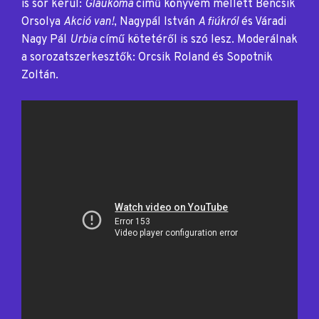
is sor kerül:
Glaukóma
című könyvem mellett Bencsik
Orsolya
Akció van!
, Nagypál István
A fiúkról
és Váradi
Nagy Pál
Urbia
című kötetéről is szó lesz. Moderálnak
a sorozatszerkesztők: Orcsik Roland és Sopotnik
Zoltán.