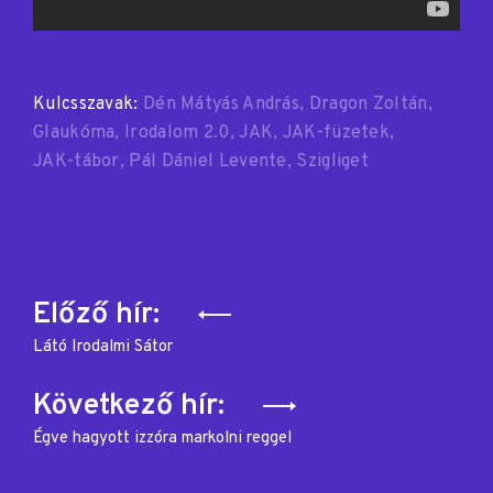
Kulcsszavak:
Dén Mátyás András
Dragon Zoltán
Glaukóma
Irodalom 2.0
JAK
JAK-füzetek
JAK-tábor
Pál Dániel Levente
Szigliget
Bejegyzés
Előző hír:
navigáció
Látó Irodalmi Sátor
Következő hír:
Égve hagyott izzóra markolni reggel