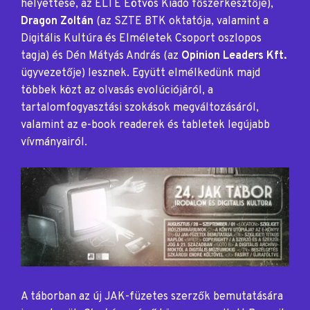
helyettese, az ELTE Eötvös Kiadó főszerkesztője),
Dragon Zoltán
(az SZTE BTK oktatója, valamint a
Digitális Kultúra és Elméletek Csoport oszlopos
tagja) és Dén Mátyás András (az
Opinion Leaders Kft.
ügyvezetője) lesznek. Együtt elmélkedünk majd
többek közt az olvasás evolúciójáról, a
tartalomfogyasztási szokások megváltozásáról,
valamint az e-book readerek és tabletek legújabb
vívmányairól.
A táborban az új JAK-füzetes szerzők bemutatására