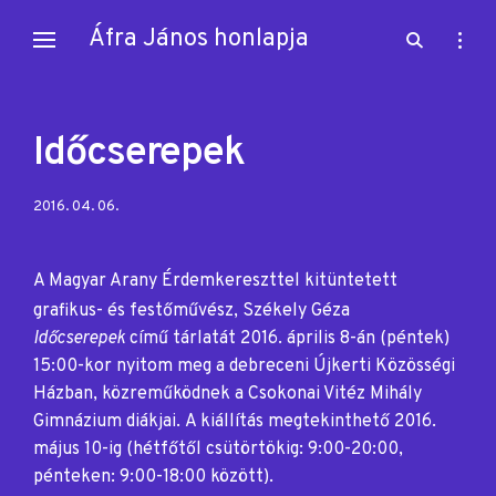
Skip
Áfra János honlapja
open
open
to
search
sideb
content
form
Időcserepek
Posted
2016. 04. 06.
on:
A Magyar Arany Érdemkereszttel kitüntetett
grafikus- és festőművész,
Székely Géza
Időcserepek
című tárlatát 2016. április 8-án (péntek)
15:00-kor nyitom meg a debreceni Újkerti Közösségi
Házban, közreműködnek a Csokonai Vitéz Mihály
Gimnázium diákjai. A kiállítás megtekinthető 2016.
május 10-ig (hétfőtől csütörtökig: 9:00-20:00,
pénteken: 9:00-18:00 között).