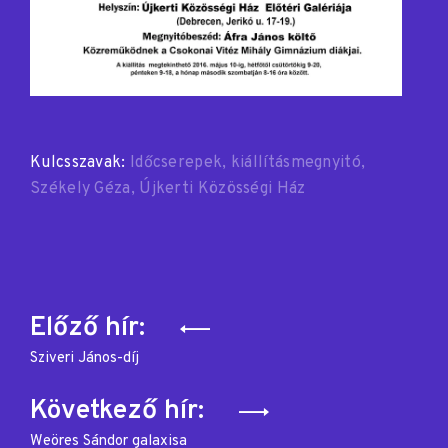
Kulcsszavak:
Időcserepek
kiállításmegnyitó
Székely Géza
Újkerti Közösségi Ház
Bejegyzés
Előző hír:
navigáció
Sziveri János-díj
Következő hír:
Weöres Sándor galaxisa