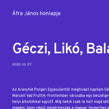
Áfra János honlapja
Skip
to
content
Géczi, Likó, Ba
Posted
2020. 10. 07.
on:
Az Aranyhíd Polgári Egyesülettől meghívást kaptam Gécz
Marcell Vad Fruttik-frontember városába egy beszélgető
helyi alkotókkal együtt. Míg nekik csak le kell majd sé
magam, hogy végül megérkezzek a magyar tengerhez eb