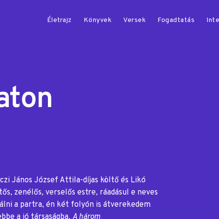
Életrajz
Könyvek
Versek
Fogadtatás
Inte
laton
i János József Attila-díjas költő és Likó
s, zenélős, verselős estre, ráadásul e neves
tálni a partra, én két folyón is átverekedem
be a jó társaságba.
A három