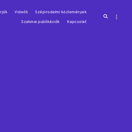
rjúk
Videók
Szépirodalmi közlemények
open
open
search
sidebar
Szakmai publikációk
Kapcsolat
form