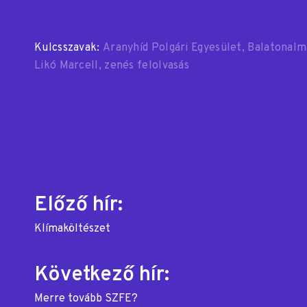
Kulcsszavak:
Aranyhíd Polgári Egyesület
Balatonalm
Likó Marcell
zenés felolvasás
Bejegyzés
Előző hír:
Klímaköltészet
navigáció
Következő hír:
Merre tovább SZFE?