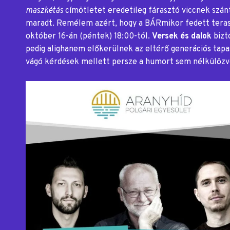
maszkétás
címötletet eredetileg fárasztó viccnek szán
maradt. Remélem azért, hogy a BÁRmikor fedett teras
október 16-án (péntek) 18:00-tól.
Versek és dalok
bizt
pedig alighanem előkerülnek az eltérő generációs tapas
vágó kérdések mellett persze a humort sem nélkülözv