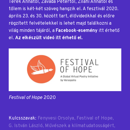
Terék Annától, Závada Pétertől, Zilahi Annától és
tőlem is két-két szöveg hangzik el. A fesztivál 2020.
április 23. és 30. között tart, élővideókkal és előre
rögzített felvételekkel is lehet majd találkozni a
világ minden tájáról, a
Facebook-esemény
itt érhető
el.
Az elkészült videó itt érhető el.
Festival of Hope
2020
Kulcsszavak:
Fenyvesi Orsolya
Festival of Hope
G. István László
Művészek a klímatudatosságért