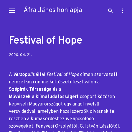
Skip
Áfra János honlapja
open
open
to
search
sideb
content
form
Festival of Hope
Posted
2020. 04. 21.
on:
A
Versopolis
által
Festival of Hope
címen szervezett
nemzetközi online költészeti fesztiválon a
Szépírók Társasága
és a
Művészek a klímatudatosságért
csoport közösen
képviseli Magyarországot egy angol nyelvű
versvideóval, amelyben hazai szerzők olvasnak fel
részben a klímakérdéshez is kapcsolódó
szövegeket. Fenyvesi Orsolyától, G. István Lászlótól,