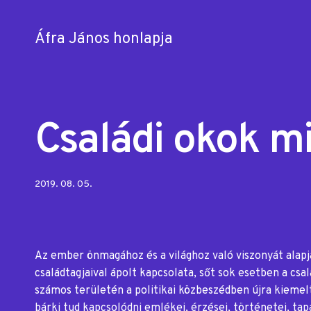
Áfra János honlapja
Skip
to
content
Családi okok mi
Posted
2019. 08. 05.
on:
Az ember önmagához és a világhoz való viszonyát alapj
családtagjaival ápolt kapcsolata, sőt sok esetben a csa
számos területén a politikai közbeszédben újra kiemel
bárki tud kapcsolódni emlékei, érzései, történetei, tap