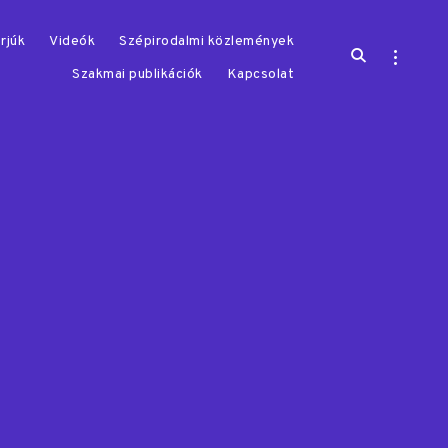
rjúk
Videók
Szépirodalmi közlemények
open
open
search
sidebar
Szakmai publikációk
Kapcsolat
form