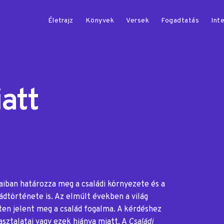
Életrajz
Könyvek
Versek
Fogadtatás
Inte
att
aiban határozza meg a családi környezete és a
ládtörténete is. Az elmúlt években a világ
ten jelent meg a család fogalma. A kérdéshez
asztalatai vagy ezek hiánya miatt. A
Családi