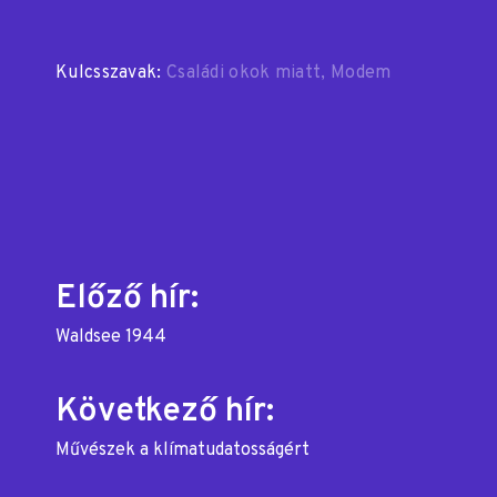
Kulcsszavak:
Családi okok miatt
Modem
Bejegyzés
Előző hír:
Waldsee 1944
navigáció
Következő hír:
Művészek a klímatudatosságért