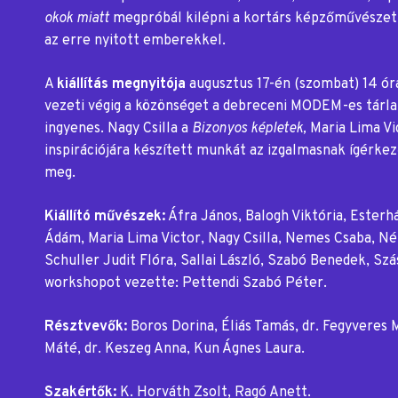
okok miatt
megpróbál kilépni a kortárs képzőművészet
az erre nyitott emberekkel.
A
kiállítás megnyitója
augusztus 17-én (szombat) 14 órá
vezeti végig a közönséget a debreceni MODEM-es tárla
ingyenes. Nagy Csilla a
Bizonyos képletek,
Maria Lima Vi
inspirációjára készített munkát az izgalmasnak ígérkez
meg.
Kiállító művészek:
Áfra János, Balogh Viktória, Esterhá
Ádám, Maria Lima Victor, Nagy Csilla, Nemes Csaba, N
Schuller Judit Flóra, Sallai László, Szabó Benedek, Szás
workshopot vezette: Pettendi Szabó Péter.
Résztvevők:
Boros Dorina, Éliás Tamás, dr. Fegyveres 
Máté, dr. Keszeg Anna, Kun Ágnes Laura.
Szakértők:
K. Horváth Zsolt, Ragó Anett.