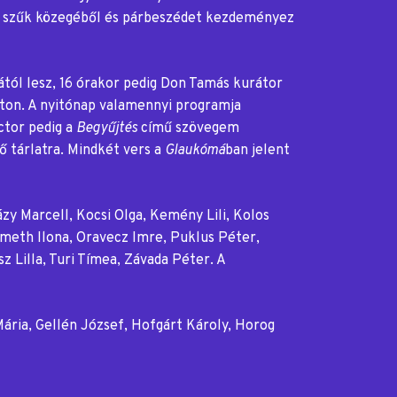
 szűk közegéből és párbeszédet kezdeményez
tól lesz, 16 órakor pedig Don Tamás kurátor
ton. A nyitónap valamennyi programja
ctor pedig a
Begyűjtés
című szövegem
ő tárlatra. Mindkét vers a
Glaukómá
ban jelent
zy Marcell, Kocsi Olga, Kemény Lili, Kolos
émeth Ilona, Oravecz Imre, Puklus Péter,
z Lilla, Turi Tímea, Závada Péter. A
Mária, Gellén József, Hofgárt Károly, Horog