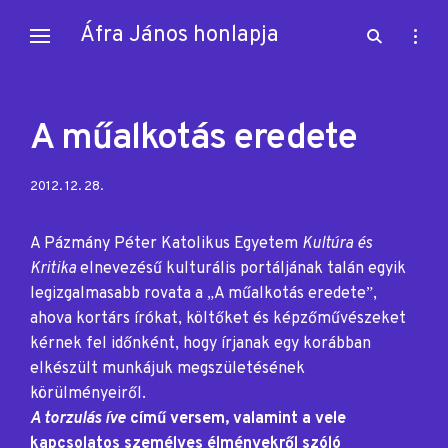
Skip
Áfra János honlapja
open
open
to
search
sideb
content
form
A műalkotás eredete
Posted
2012. 12. 28.
on:
A Pázmány Péter Katolikus Egyetem
Kultúra és
Kritika
elnevezésű kulturális portáljának talán egyik
legizgalmasabb rovata a
„
A műalkotás eredete
”
,
ahova kortárs írókat, költőket és képzőművészeket
kérnek fel időnként, hogy írjanak egy korábban
elkészült munkájuk megszületésének
körülményeiről.
A torzulás íve
című versem, valamint a vele
kapcsolatos személyes élményekről szóló