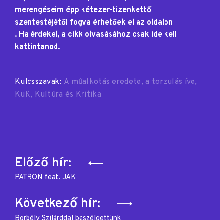
merengéseim épp kétezer-tizenkettő
szentestéjétől fogva érhetőek el az oldalon
. Ha érdekel, a cikk olvasásához csak ide kell
kattintanod.
Kulcsszavak:
A műalkotás eredete
a torzulás íve
KuK
Kultúra és Kritika
Bejegyzés
Előző hír:
navigáció
PATRON feat. JAK
Következő hír:
Borbély Szilárddal beszélgettünk