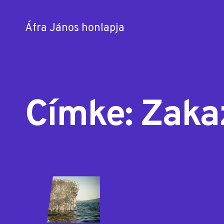
Áfra János honlapja
Skip
to
content
Címke:
Zaka