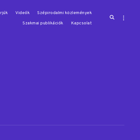
rjúk
Videók
Szépirodalmi közlemények
open
open
search
sidebar
Szakmai publikációk
Kapcsolat
form