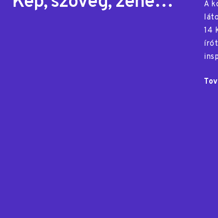
Kép, szöveg, zene…
A k
lát
14 
író
ins
Tov