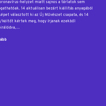
oronavírus-helyzet miatt sajnos a tárlatok sem
ogathatóak. 14 aktuálisan bezárt kiállítás anyagából
képet választott ki az Új Művészet csapata, és 14
t/költőt kértek meg, hogy írjanak ezekből
pirálódva,…
ább
"Kép,
szöveg,
zene…"