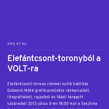
Posted on:
2013. 07. 02.
Elefántcsont-toronyból a
VOLT-ra
Elefántcsont-torony címmel nyílik kiállítás
Dobesch Máté grafikusművész rézkarcaiból,
litográfiáiból, rajzaiból és fából faragott
szobraiból 2013 július 5-én 18:00-kor a Sesztina