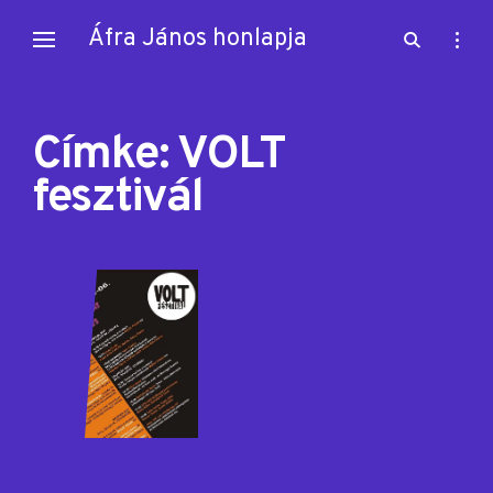
Skip
Áfra János honlapja
open
open
to
search
sideb
content
form
Címke:
VOLT
fesztivál