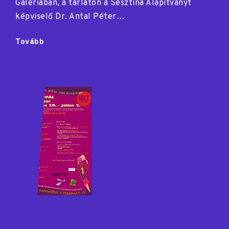
Galériában, a tárlaton a Sesztina Alapítványt
képviselő Dr. Antal Péter…
"Elefántcsont-
Tovább
toronyból
a
VOLT-
ra"