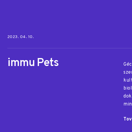
Posted on:
2023. 04. 10.
immu Pets
Géc
sze
kul
bio
dok
min
Tov