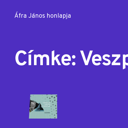
Áfra János honlapja
Skip
to
content
Címke:
Vesz