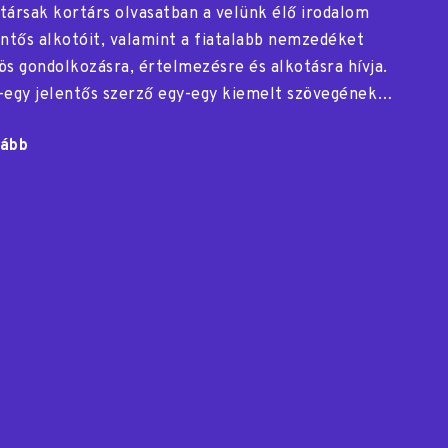
társak kortárs olvasatban a velünk élő irodalom
entős alkotóit, valamint a fiatalabb nemzedéket
ös gondolkozásra, értelmezésre és alkotásra hívja.
-egy jelentős szerző egy-egy kiemelt szövegének…
ább
"Kortársak
kortárs
olvasatban"