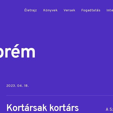
Életrajz
Könyvek
Versek
Fogadtatás
Inte
prém
Posted on:
2023. 04. 18.
Kortársak kortárs
A S