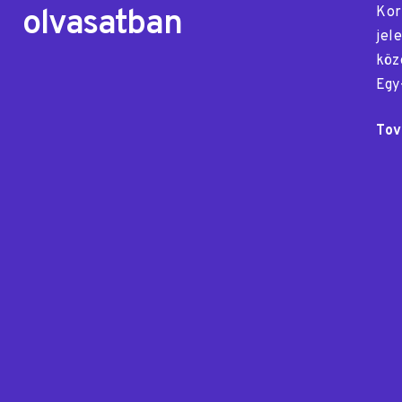
olvasatban
Kor
jel
köz
Egy
Tov