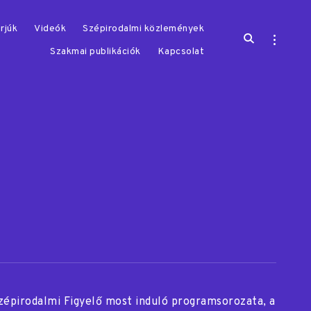
rjúk
Videók
Szépirodalmi közlemények
open
open
search
sidebar
Szakmai publikációk
Kapcsolat
form
zépirodalmi Figyelő most induló programsorozata, a