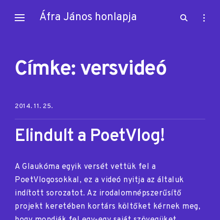
Skip
Áfra János honlapja
open
open
to
search
sideb
content
form
Címke:
versvideó
Posted on:
2014. 11. 25.
Elindult a PoetVlog!
A Glaukóma egyik versét vettük fel a
PoetVlogosokkal, ez a videó nyitja az általuk
indított sorozatot. Az irodalomnépszerűsítő
projekt keretében kortárs költőket kérnek meg,