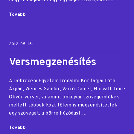
hogy mondják fel egy-egy saját szövegüket.…
"Elindult
Tovább
a
PoetVlog!"
Posted on:
2012. 05. 18.
Versmegzenésítés
A Debreceni Egyetem Irodalmi Kör tagjai Tóth
Árpád, Weöres Sándor, Varró Dániel, Horváth Imre
Olivér versei, valamint ómagyar szövegemlékek
mellett többek közt tőlem is megzenésítettek
egy szöveget, a bőrre húzódást,…
"Versmegzenésítés"
Tovább