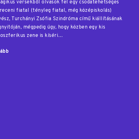
ágikus versekből olvasok fel egy csodatehetséges
receni fiatal (tényleg fiatal, még középiskolás)
ész, Turchányi Zsófia Szindróma című kiállításának
nyitóján, mégpedig úgy, hogy közben egy kis
oszferikus zene is kíséri…
ább
"Tánc,
kép,
vers,
zene"