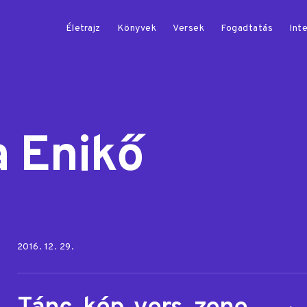
Életrajz
Könyvek
Versek
Fogadtatás
Inte
a Enikő
Posted on:
2016. 12. 29.