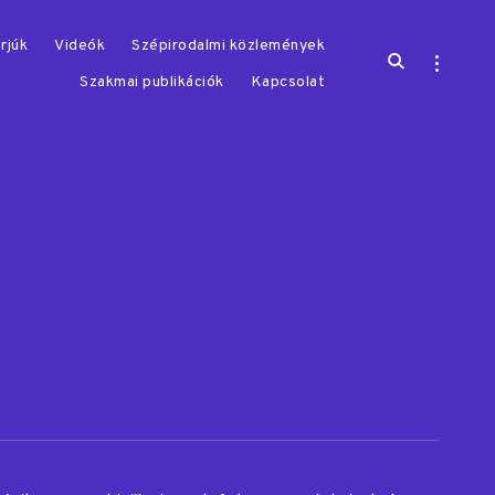
rjúk
Videók
Szépirodalmi közlemények
open
open
search
sidebar
Szakmai publikációk
Kapcsolat
form