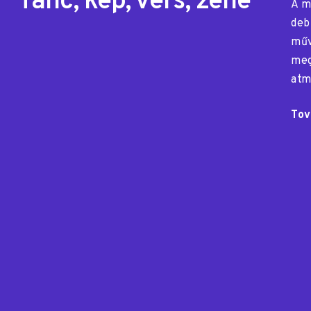
Tánc, kép, vers, zene
A m
deb
műv
meg
atm
Tov