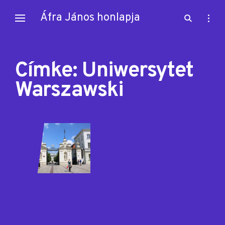
Skip
Áfra János honlapja
open
open
to
search
sideb
content
form
Címke:
Uniwersytet
Warszawski