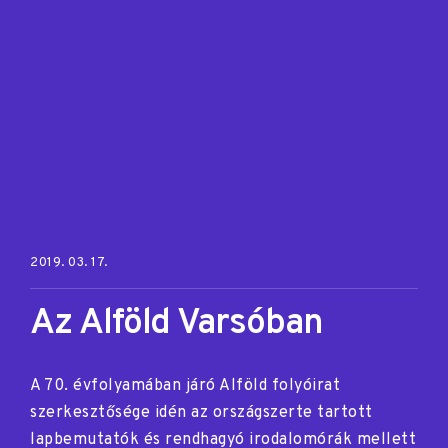
Posted on:
2019. 03. 17.
Az Alföld Varsóban
A 70. évfolyamában járó Alföld folyóirat
szerkesztősége idén az országszerte tartott
lapbemutatók és rendhagyó irodalomórák mellett