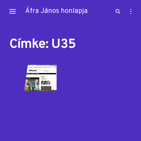
Skip
Áfra János honlapja
open
open
to
search
sideb
content
form
Címke:
U35