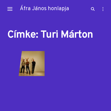
Skip
Áfra János honlapja
open
open
to
search
sideb
content
form
Címke:
Turi Márton