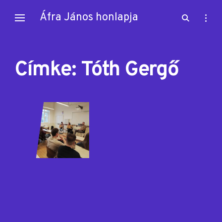
Skip
Áfra János honlapja
open
open
to
search
sideb
content
form
Címke:
Tóth Gergő