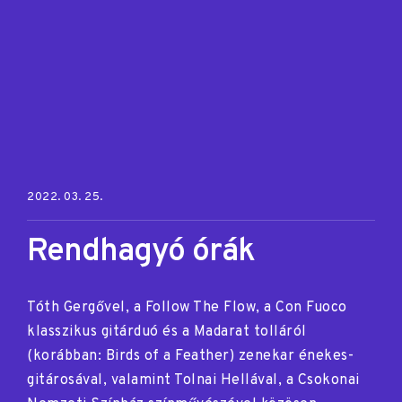
Posted on:
2022. 03. 25.
Rendhagyó órák
Tóth Gergővel, a Follow The Flow, a Con Fuoco
klasszikus gitárduó és a Madarat tolláról
(korábban: Birds of a Feather) zenekar énekes-
gitárosával, valamint Tolnai Hellával, a Csokonai