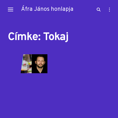
Skip
Áfra János honlapja
open
open
to
search
sideb
content
form
Címke:
Tokaj