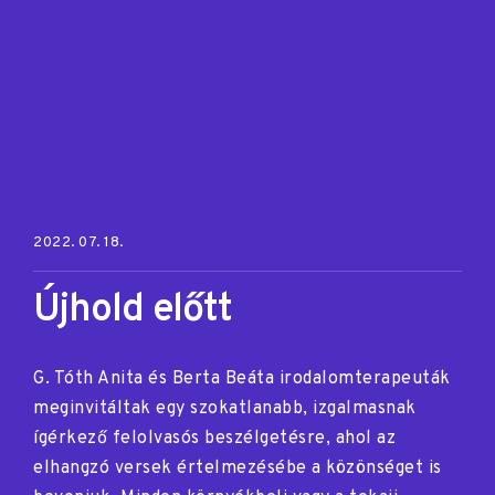
Posted on:
2022. 07. 18.
Újhold előtt
G. Tóth Anita és Berta Beáta irodalomterapeuták
meginvitáltak egy szokatlanabb, izgalmasnak
ígérkező felolvasós beszélgetésre, ahol az
elhangzó versek értelmezésébe a közönséget is