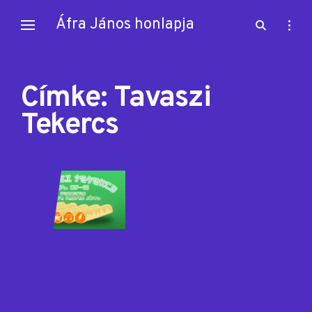
Skip
Áfra János honlapja
open
open
to
search
sideb
content
form
Címke:
Tavaszi
Tekercs