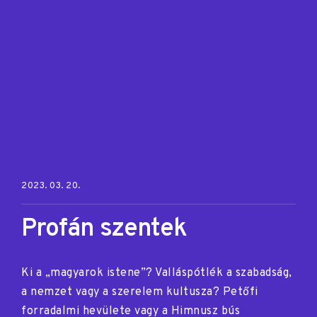
Posted on:
2023. 03. 20.
Profán szentek
Ki a „magyarok istene”? Valláspótlék a szabadság,
a nemzet vagy a szerelem kultusza? Petőfi
forradalmi hevülete vagy a Himnusz bús