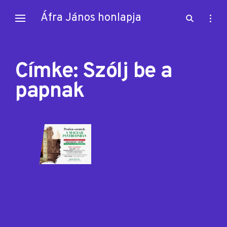
Skip
Áfra János honlapja
open
open
to
search
sideb
content
form
Címke:
Szólj be a
papnak