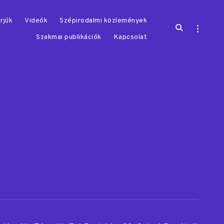
rjúk
Videók
Szépirodalmi közlemények
open
open
search
sidebar
Szakmai publikációk
Kapcsolat
form