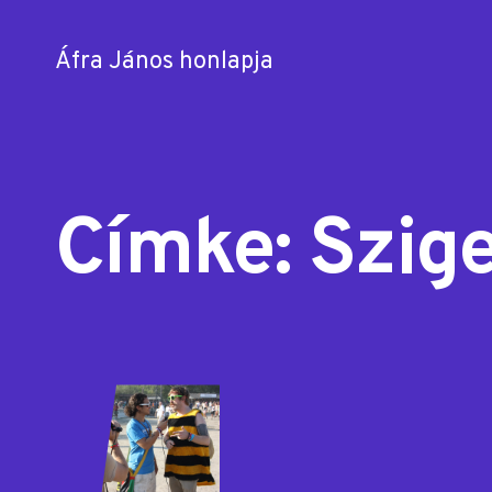
Áfra János honlapja
Skip
to
content
Címke:
Szige