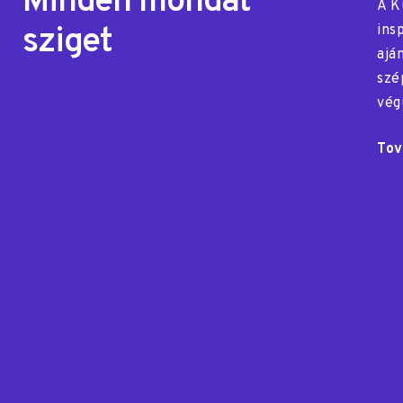
Minden mondat
A K
sziget
ins
ajá
szé
vég
Tov