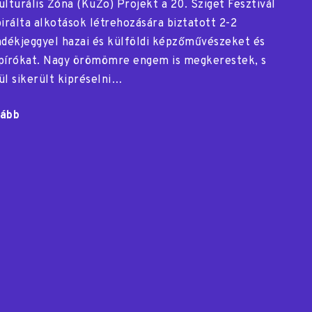
ulturális Zóna (KuZo) Projekt a 20. Sziget Fesztivál
pirálta alkotások létrehozására biztatott 2-2
ndékjeggyel hazai és külföldi képzőművészeket és
pírókat. Nagy örömömre engem is megkerestek, s
ül sikerült kipréselni…
ább
"Minden
mondat
sziget"