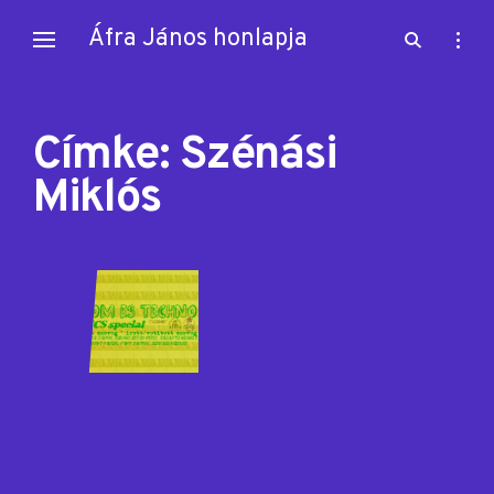
Skip
Áfra János honlapja
open
open
to
search
sideb
content
form
Címke:
Szénási
Miklós