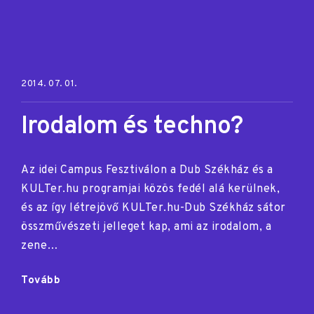
Posted on:
2014. 07. 01.
Irodalom és techno?
Az idei Campus Fesztiválon a Dub Székház és a
KULTer.hu programjai közös fedél alá kerülnek,
és az így létrejövő KULTer.hu-Dub Székház sátor
összművészeti jelleget kap, ami az irodalom, a
zene…
"Irodalom
Tovább
és