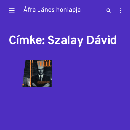
Skip
Áfra János honlapja
open
open
to
search
sideb
content
form
Címke:
Szalay Dávid