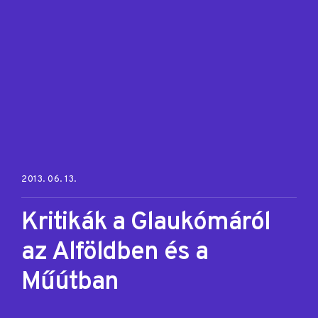
Posted on:
2013. 06. 13.
Kritikák a Glaukómáról
az Alföldben és a
Műútban