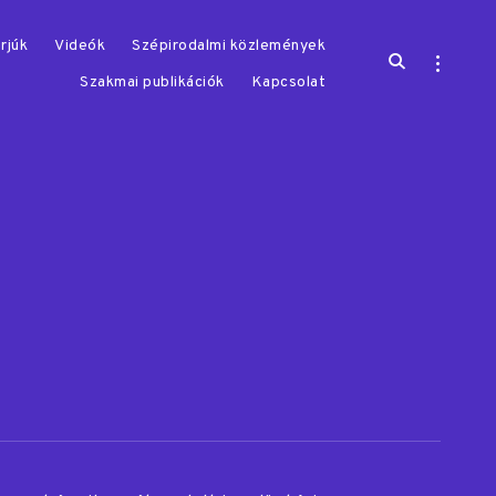
rjúk
Videók
Szépirodalmi közlemények
open
open
search
sidebar
Szakmai publikációk
Kapcsolat
form