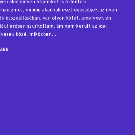
yen akármilyen átgondolt is a döntési
hanizmus, mindig akadnak esetlegességek az ilyen
ták összeállásában, van olyan kötet, amelynek én
dául erősen szurkoltam, ám nem került az idei
lyesek közé, miközben…
ább
"A
Merítés-
díj
rövidlistáján"