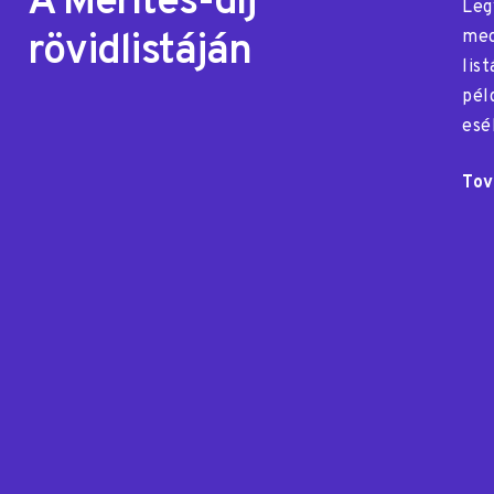
A Merítés-díj
Leg
rövidlistáján
mec
lis
pél
esé
Tov