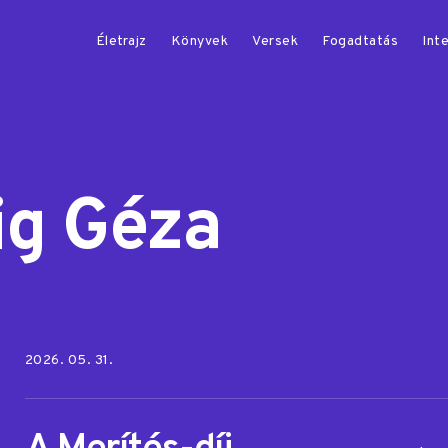
Életrajz
Könyvek
Versek
Fogadtatás
Inte
ig Géza
Posted on:
2026. 05. 31.