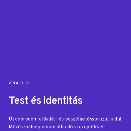
Posted on:
2014. 11. 21.
Test és identitás
Új debreceni előadás- és beszélgetéssorozat indul
Művészpáholy címen állandó szereplőkkel.