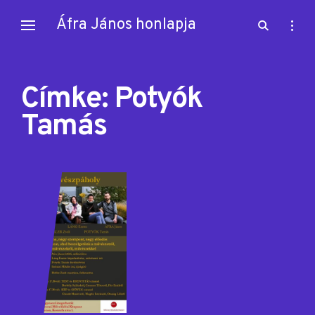
Skip
Áfra János honlapja
open
open
to
search
sideb
content
form
Címke:
Potyók
Tamás