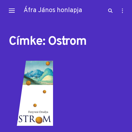
Skip
Áfra János honlapja
open
open
to
search
sideb
content
form
Címke:
Ostrom