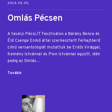
Posted on:
2024. 09. 05.
Omlás Pécsen
A tavalyi PécsLIT Fesztiválon a Bárány Bence és
Élő Csenge Enikő által szerkesztett Felhajtóerő
című versantológiát mutattuk be Erdős Virággal,
Kemény Istvánnal és Pion Istvánnal együtt, idén
pedig az Omlás…
"Omlás
Tovább
Pécsen"