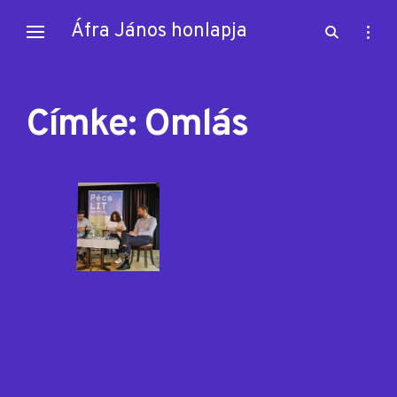
Skip
Áfra János honlapja
open
open
to
search
sideb
content
form
Címke:
Omlás