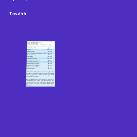
"3,14
Tovább
+
Omlás"