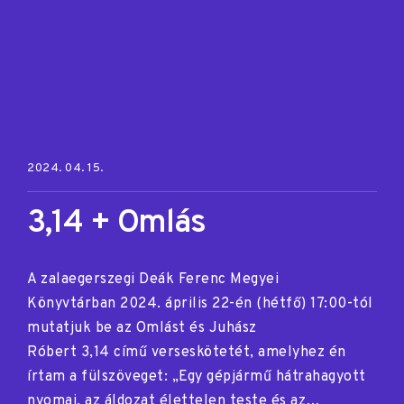
Posted on:
2024. 04. 15.
3,14 + Omlás
A zalaegerszegi Deák Ferenc Megyei
Könyvtárban 2024. április 22-én (hétfő) 17:00-tól
mutatjuk be az Omlást és Juhász
Róbert 3,14 című verseskötetét, amelyhez én
írtam a fülszöveget: „Egy gépjármű hátrahagyott
nyomai, az áldozat élettelen teste és az…